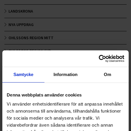
LANDSKRONA
NYA UPPDRAG
OHLSSONS REGION MITT
OHLSSONS REGION SYD
OHLSSONS REGION VÄST
Samtycke
Information
Om
OHLSSONSKOLLEGOR
RENHÅLLNING
Denna webbplats använder cookies
SAMARBETEN
Vi använder enhetsidentifierare för att anpassa innehållet
och annonserna till användarna, tillhandahålla funktioner
SOCIALT ANSVAR
för sociala medier och analysera vår trafik. Vi
vidarebefordrar även sådana identifierare och annan
VELLINGE