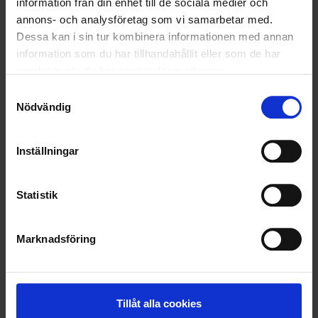
information från din enhet till de sociala medier och
annons- och analysföretag som vi samarbetar med.
Dessa kan i sin tur kombinera informationen med annan
information som du har tillhandahållit eller som de har
samlat in när du har använt deras tjänster.
Samtyckesval
Nödvändig
Inställningar
Statistik
KUNDTJÄNST
Marknadsföring
010-45 00 200​
info@ohlssons.se
Tillåt alla cookies