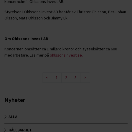
koncernchef i Ohlssons Invest AB.
Styrelsen i Ohlssons Invest AB består av Christer Ohlsson, Per-Johan
Olsson, Mats Ohlsson och Jimmy Ek.
Om Ohlssons Invest AB
Koncernen omsätter ca 1 miljard kronor och sysselsätter ca 600
medarbetare. Läs mer på
ohlssonsinvest.se.
<
1
2
3
>
Nyheter
ALLA
HÅLLBARHET