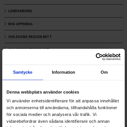
LANDSKRONA
NYA UPPDRAG
OHLSSONS REGION MITT
OHLSSONS REGION SYD
OHLSSONS REGION VÄST
Samtycke
Information
Om
OHLSSONSKOLLEGOR
RENHÅLLNING
Denna webbplats använder cookies
SAMARBETEN
Vi använder enhetsidentifierare för att anpassa innehållet
och annonserna till användarna, tillhandahålla funktioner
SOCIALT ANSVAR
för sociala medier och analysera vår trafik. Vi
vidarebefordrar även sådana identifierare och annan
VELLINGE