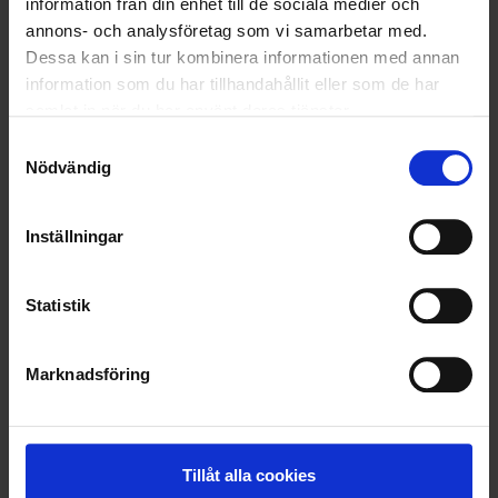
information från din enhet till de sociala medier och
annons- och analysföretag som vi samarbetar med.
Dessa kan i sin tur kombinera informationen med annan
information som du har tillhandahållit eller som de har
samlat in när du har använt deras tjänster.
Samtyckesval
Nödvändig
Inställningar
Statistik
KUNDTJÄNST
Marknadsföring
010-45 00 200​
info@ohlssons.se
Tillåt alla cookies