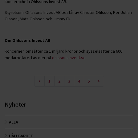
koncernchef i Ohlssons Invest AB.
Styrelsen i Ohlssons Invest AB består av Christer Ohlsson, Per-Johan
Olsson, Mats Ohlsson och Jimmy Ek.
Om Ohlssons Invest AB
Koncernen omsätter ca 1 miljard kronor och sysselsätter ca 600
medarbetare. Läs mer på
ohlssonsinvest.se.
<
1
2
3
4
5
>
Nyheter
ALLA
HÅLLBARHET