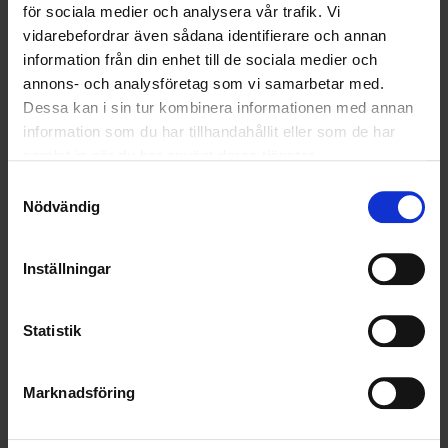
för sociala medier och analysera vår trafik. Vi
SAMARBETEN
vidarebefordrar även sådana identifierare och annan
information från din enhet till de sociala medier och
SOCIALT ANSVAR
annons- och analysföretag som vi samarbetar med.
Dessa kan i sin tur kombinera informationen med annan
VELLINGE
information som du har tillhandahållit eller som de har
samlat in när du har använt deras tjänster.
Samtyckesval
Nödvändig
Inställningar
Statistik
Marknadsföring
KUNDTJÄNST