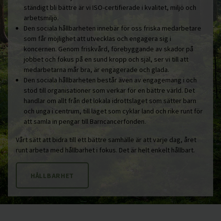
ständigt bli bättre är vi ISO-certifierade i kvalitet, miljö och
arbetsmiljö.
Den sociala hållbarheten innebär för oss friska medarbetare
som får möjlighet att utvecklas och engagera sig i
koncernen. Genom friskvård, förebyggande av skador på
jobbet och fokus på en sund kropp och själ, ser vi till att
medarbetarna mår bra, är engagerade och glada.
Den sociala hållbarheten består även av engagemang i och
stöd till organisationer som verkar för en bättre värld. Det
handlar om allt från det lokala idrottslaget som sätter barn
och unga i centrum, till laget som cyklar land och rike runt för
att samla in pengar till Barncancerfonden.
Vårt sätt att bidra till ett bättre samhälle är att varje dag, året
runt arbeta med hållbarhet i fokus. Det är helt enkelt hållbart.
HÅLLBARHET