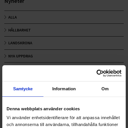
Nyheter
ALLA
HÅLLBARHET
LANDSKRONA
NYA UPPDRAG
OHLSSONS REGION MITT
OHLSSONS REGION SYD
Samtycke
Information
Om
OHLSSONS REGION VÄST
OHLSSONSKOLLEGOR
Denna webbplats använder cookies
Vi använder enhetsidentifierare för att anpassa innehållet
RENHÅLLNING
och annonserna till användarna, tillhandahålla funktioner