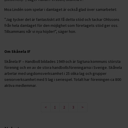
Moa Lindén som spelar i damlaget är också glad över samarbetet:
”Jag tycker det är fantastiskt att få detta stöd och tackar Ohlssons
från hela damlaget för den möjlighet som företagets stöd ger oss.
Tillsammans når vi nya höjder!”, säger hon.
Om Skånela IF
Skånela IF – Handboll bildades 1949 och är Sigtuna kommuns största
förening och en av de stora handbollsföreningarna i Sverige. Skånela
arbetar med ungdomsverksamhet i 25 olika lag och grupper
seniorverksamhet med 5 lag i seriespel. Totalt har föreningen ca 800
aktiva medlemmar.
<
1
2
3
>