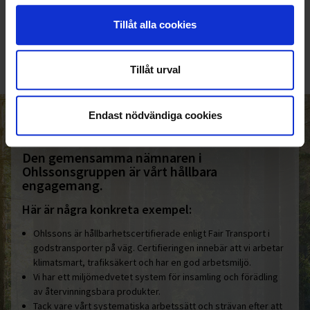
010-45 00 200​
Tillåt alla cookies
info@ohlssons.se
Tillåt urval
Endast nödvändiga cookies
HELT ENKELT HÅLLBART
Den gemensamma nämnaren i
Ohlssonsgruppen är vårt hållbara
engagemang.
Här är några konkreta exempel:
Ohlssons är hållbarhetscertifierade enligt Fair Transport i
godstransporter på väg. Certifieringen innebär att vi arbetar
klimatsmart, trafiksäkert och har en god arbetsmiljö.
Vi har ett miljömedvetet system för insamling och förädling
av återvinningsbara produkter.
Tack vare vårt systematiska arbetssätt och strävan efter att