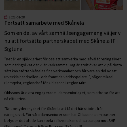
2022-01-28
Fortsatt samarbete med Skånela
Som en del av vårt samhällsengagemang väljer vi
nu att fortsätta partnerskapet med Skånela IF i
Sigtuna.
”Det är en självklarhet för oss att samverka med såväl föreningslivet
som näringslivet där vi är verksamma. Jag är stolt över att vi på detta
sätt kan stötta Skånelas fina verksamhet och får vara en del av att
utveckla handbollen - och framtida världsspelare. ”, säger Mikael
Blomqvist, regionchef för Ohlssons i region Mitt.
Ohlssons är extra engagerade i damseniorlaget, som arbetar för att
nå elitserien.
”Det betyder mycket för Skånela att få det här stödet från
näringslivet. För våra damseniorer som har Ohlssons som partner
betyder det att de kan spela i allsvenskan och satsa upp mot SHE
(Elitserien). ”, säger Håkan Persson, Skånela IF.