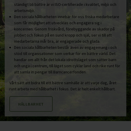
ständigt bli bättre är vi ISO-certifierade i kvalitet, miljö och
arbetsmiljö.
Den sociala hållbarheten innebär för oss friska medarbetare
som får möjlighet att utvecklas och engagera sig i
koncernen. Genom friskvård, förebyggande av skador på
jobbet och fokus på en sund kropp och själ, ser vi till att
medarbetarna mår bra, är engagerade och glada.
Den sociala hållbarheten består även av engagemang i och
stöd till organisationer som verkar för en bättre värld. Det
handlar om allt från det lokala idrottslaget som sätter barn
och unga i centrum, till laget som cyklar land och rike runt för
att samla in pengar till Barncancerfonden.
Vårt sätt att bidra till ett bättre samhälle är att varje dag, året
runt arbeta med hållbarhet i fokus. Det är helt enkelt hållbart.
HÅLLBARHET