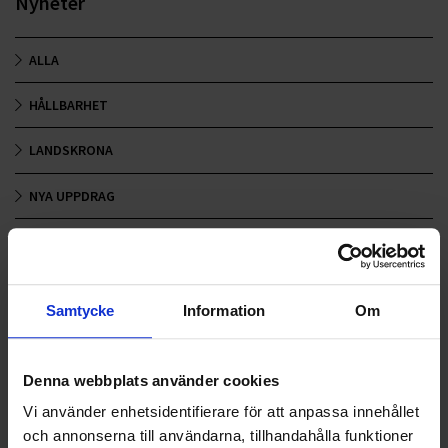
Nyheter
ALLA
HÅLLBARHET
LANDSKRONA
NYA UPPDRAG
OHLSSONS REGION MITT
OHLSSONS REGION SYD
Samtycke
Information
Om
OHLSSONS REGION VÄST
OHLSSONSKOLLEGOR
Denna webbplats använder cookies
Vi använder enhetsidentifierare för att anpassa innehållet
RENHÅLLNING
och annonserna till användarna, tillhandahålla funktioner