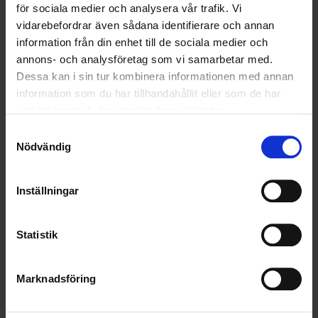
för sociala medier och analysera vår trafik. Vi
SAMARBETEN
vidarebefordrar även sådana identifierare och annan
information från din enhet till de sociala medier och
SOCIALT ANSVAR
annons- och analysföretag som vi samarbetar med.
Dessa kan i sin tur kombinera informationen med annan
VELLINGE
information som du har tillhandahållit eller som de har
samlat in när du har använt deras tjänster.
Samtyckesval
Nödvändig
Inställningar
Statistik
Marknadsföring
KUNDTJÄNST