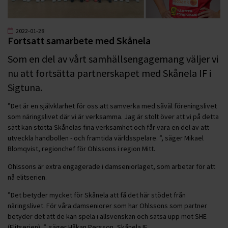
2022-01-28
Fortsatt samarbete med Skånela
Som en del av vårt samhällsengagemang väljer vi
nu att fortsätta partnerskapet med Skånela IF i
Sigtuna.
”Det är en självklarhet för oss att samverka med såväl föreningslivet
som näringslivet där vi är verksamma. Jag är stolt över att vi på detta
sätt kan stötta Skånelas fina verksamhet och får vara en del av att
utveckla handbollen - och framtida världsspelare. ”, säger Mikael
Blomqvist, regionchef för Ohlssons i region Mitt.
Ohlssons är extra engagerade i damseniorlaget, som arbetar för att
nå elitserien.
”Det betyder mycket för Skånela att få det här stödet från
näringslivet. För våra damseniorer som har Ohlssons som partner
betyder det att de kan spela i allsvenskan och satsa upp mot SHE
(Elitserien). ”, säger Håkan Persson, Skånela IF.