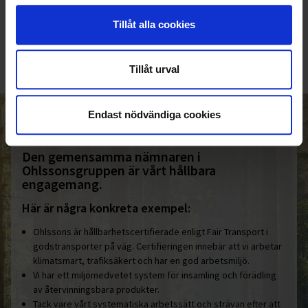
010-45 00 200​
Tillåt alla cookies
info@ohlssons.se
Tillåt urval
Endast nödvändiga cookies
HELT ENKELT HÅLLBART
Den gemensamma nämnaren i
Ohlssonsgruppen är vårt hållbara
engagemang.
Här är några konkreta exempel:
Ohlssons är hållbarhetscertifierade enligt Fair Transport i
godstransporter på väg. Certifieringen innebär att vi arbetar
klimatsmart, trafiksäkert och har en god arbetsmiljö.
Vi har ett miljömedvetet system för insamling och förädling
av återvinningsbara produkter.
Tack vare vårt systematiska arbetssätt och strävan efter att