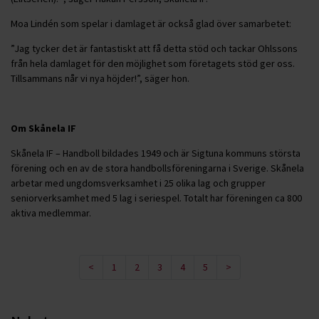
Moa Lindén som spelar i damlaget är också glad över samarbetet:
”Jag tycker det är fantastiskt att få detta stöd och tackar Ohlssons
från hela damlaget för den möjlighet som företagets stöd ger oss.
Tillsammans når vi nya höjder!”, säger hon.
Om Skånela IF
Skånela IF – Handboll bildades 1949 och är Sigtuna kommuns största
förening och en av de stora handbollsföreningarna i Sverige. Skånela
arbetar med ungdomsverksamhet i 25 olika lag och grupper
seniorverksamhet med 5 lag i seriespel. Totalt har föreningen ca 800
aktiva medlemmar.
<
1
2
3
4
5
>