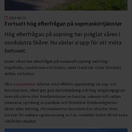
2026-06-25
Fortsatt hög efterfrågan på sopmaskintjänster
Hög efterfrågan på sopning har präglat våren i
nordvästra Skåne. Nu växlar vi upp för att möta
behovet.
Under våren har efterfrågan på maskinell sopning varit hög i
Ängelholm, Landskrona och Svalöv, samt i Lund där vi har förstärkt
driften vid behov.
Våra
sopmaskiner
arbetar med effektiv uppsamling via sug- och
borstsystem, vilket ger god dammbindning och hög rengöringsgrad
även på större ytor. Kombinationen av borstar, vakuum och vatten
minimerar spridning av partiklar och förbättrar framkomligheten
direkt efter körning. Att maskinerna dessutom kan utrustas med
borstar för enklare ogräsrensning av t.ex. rondeller bidrar till ett extra
välvårdat resultat.