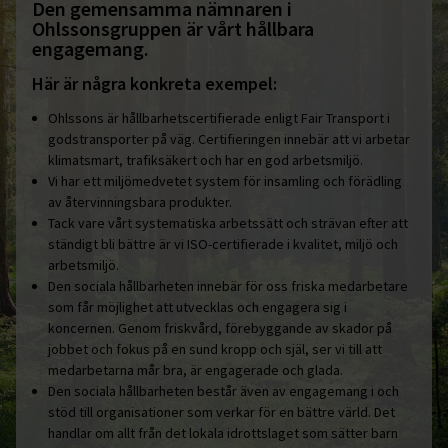
Den gemensamma nämnaren i
Ohlssonsgruppen är vårt hållbara
engagemang.
Här är några konkreta exempel:
Ohlssons är hållbarhetscertifierade enligt Fair Transport i
godstransporter på väg. Certifieringen innebär att vi arbetar
klimatsmart, trafiksäkert och har en god arbetsmiljö.
Vi har ett miljömedvetet system för insamling och förädling
av återvinningsbara produkter.
Tack vare vårt systematiska arbetssätt och strävan efter att
ständigt bli bättre är vi ISO-certifierade i kvalitet, miljö och
arbetsmiljö.
Den sociala hållbarheten innebär för oss friska medarbetare
som får möjlighet att utvecklas och engagera sig i
koncernen. Genom friskvård, förebyggande av skador på
jobbet och fokus på en sund kropp och själ, ser vi till att
medarbetarna mår bra, är engagerade och glada.
Den sociala hållbarheten består även av engagemang i och
stöd till organisationer som verkar för en bättre värld. Det
handlar om allt från det lokala idrottslaget som sätter barn