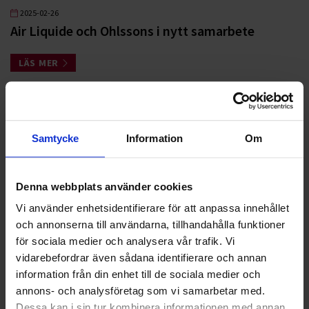
2025-02-26
Air Liquide och Ohlssons i nytt samarbete
LÄS MER
2024-11-18
Air Liquide och Ohlssons i nytt samarbete
Samtycke
Information
Om
LÄS MER
Denna webbplats använder cookies
2024-08-15
Ohlssons i nytt renhållningsuppdrag i
Vi använder enhetsidentifierare för att anpassa innehållet
Hässleholm
och annonserna till användarna, tillhandahålla funktioner
för sociala medier och analysera vår trafik. Vi
LÄS MER
vidarebefordrar även sådana identifierare och annan
information från din enhet till de sociala medier och
annons- och analysföretag som vi samarbetar med.
2024-04-22
Dessa kan i sin tur kombinera informationen med annan