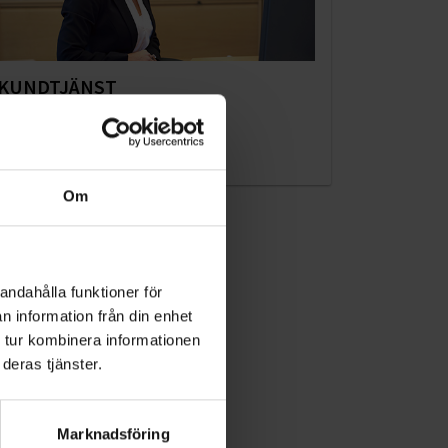
KUNDTJÄNST
010-45 00 200​
info@ohlssons.se
Om
andahålla funktioner för
n information från din enhet
 tur kombinera informationen
deras tjänster.
Marknadsföring