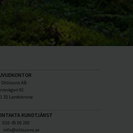
UVUDKONTOR
Ohlssons AB
rvsvägen 91
1 35 Landskrona
ONTAKTA KUNDTJÄNST
010-45 00 200
info@ohlssons.se