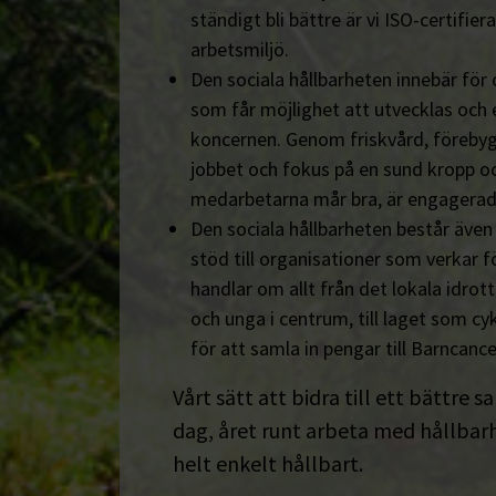
ständigt bli bättre är vi ISO-certifiera
arbetsmiljö.
Den sociala hållbarheten innebär för
som får möjlighet att utvecklas och 
koncernen. Genom friskvård, föreby
jobbet och fokus på en sund kropp och s
medarbetarna mår bra, är engagerad
Den sociala hållbarheten består äve
stöd till organisationer som verkar fö
handlar om allt från det lokala idrot
och unga i centrum, till laget som cyk
för att samla in pengar till Barncanc
Vårt sätt att bidra till ett bättre s
dag, året runt arbeta med hållbarhe
helt enkelt hållbart.