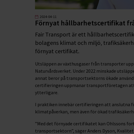
2024-04-11
Förnyat hållbarhetscertifikat fr
Fair Transport är ett hållbarhetscertif
bolagens klimat och miljö, trafiksäkerh
förnyat certifikat.
Utsläppen av växthusgaser från transporter uppgå
Naturvårdsverket. Under 2022 minskade utsläpp
annat beror på transportsektorns ökade användni
certifieringen uppmanar transportföretagen att 
ytterligare.
I praktiken innebär certifieringen att anslutna
klimatpåverkan, men även för ökad trafiksäkerhe
”Med det förnyade certifikatet kan Ohlssons forts
transportsektorn”, säger Anders Dyson, Kvalitet