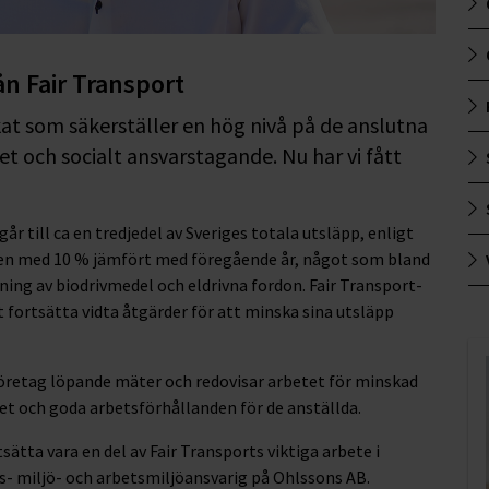
ån Fair Transport
ikat som säkerställer en hög nivå på de anslutna
et och socialt ansvarstagande. Nu har vi fått
r till ca en tredjedel av Sveriges totala utsläpp, enligt
en med 10 % jämfört med föregående år, något som bland
ng av biodrivmedel och eldrivna fordon. Fair Transport-
fortsätta vidta åtgärder för att minska sina utsläpp
 företag löpande mäter och redovisar arbetet för minskad
t och goda arbetsförhållanden för de anställda.
ätta vara en del av Fair Transports viktiga arbete i
s- miljö- och arbetsmiljöansvarig på Ohlssons AB.