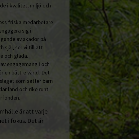
de i kvalitet, miljö och
 oss friska medarbetare
engagera sig i
ggande av skador på
jäl, ser vi till att
e och glada.
n av engagemang i och
r en bättre värld. Det
tslaget som sätter barn
lar land och rike runt
erfonden.
amhälle är att varje
t i fokus. Det är