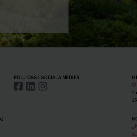
FÖLJ OSS I SOCIALA MEDIER
H
Va
26
K
01