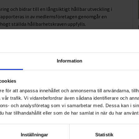
ring och bidrar till en långsiktigt hållbar utveckling i
rapporteras in av medlemsföretagen genomgår en
 högt ställda hållbarhetskraven uppfylls.
ade i miljö, kvalitet och arbetsmiljö. Certifieringen i Fair
barhetsarbetet, men vi nöjer oss givetvis inte där – utan
a transporter framöver.”, konstaterar Anders.
Information
g med syftet att belysa de åkerier som arbetar
cookies
ig hållbarhetscertifiering för godstransporter på väg som
n Transportföretagen.
e för att anpassa innehållet och annonserna till användarna, tillh
vår trafik. Vi vidarebefordrar även sådana identifierare och anna
nnons- och analysföretag som vi samarbetar med. Dessa kan i sin
har tillhandahållit eller som de har samlat in när du har använt 
2
3
4
5
>
Inställningar
Statistik