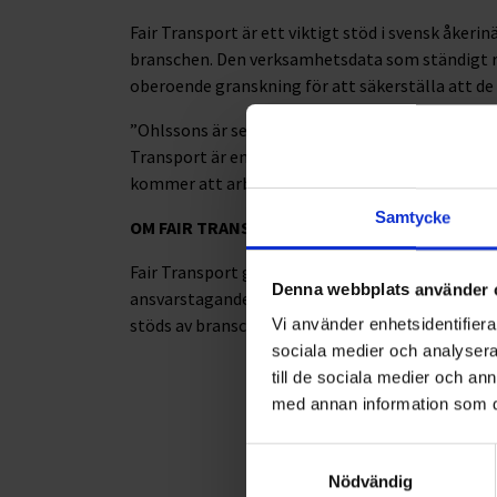
Fair Transport är ett viktigt stöd i svensk åkerinä
branschen. Den verksamhetsdata som ständigt 
oberoende granskning för att säkerställa att de
”Ohlssons är sedan många år tillbaka ISO-certifier
Transport är en naturlig fortsättning på det håll
kommer att arbeta ännu hårdare för mer hållbar
Samtycke
OM FAIR TRANSPORT
Fair Transport grundades av Sveriges Åkeriföreta
Denna webbplats använder 
ansvarstagande och hållbart. Det är idag en vikt
stöds av bransch- och arbetsgivarorganisatione
Vi använder enhetsidentifierar
sociala medier och analysera 
till de sociala medier och a
med annan information som du 
<
1
Samtyckesval
Nödvändig