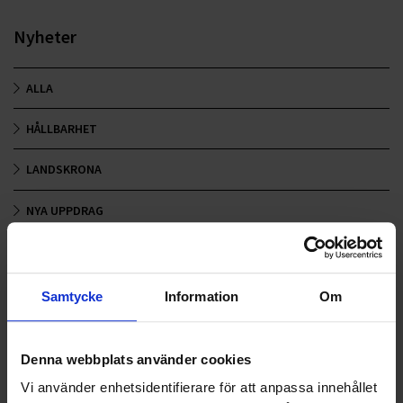
Nyheter
ALLA
HÅLLBARHET
LANDSKRONA
NYA UPPDRAG
OHLSSONS REGION MITT
OHLSSONS REGION SYD
Samtycke
Information
Om
OHLSSONS REGION VÄST
Denna webbplats använder cookies
OHLSSONSKOLLEGOR
Vi använder enhetsidentifierare för att anpassa innehållet