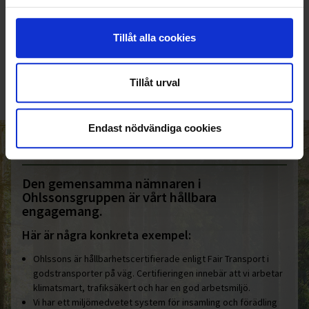
KUNDTJÄNST
Tillåt alla cookies
010-45 00 200​
info@ohlssons.se
Tillåt urval
Endast nödvändiga cookies
HELT ENKELT HÅLLBART
Den gemensamma nämnaren i
Ohlssonsgruppen är vårt hållbara
engagemang.
Här är några konkreta exempel:
Ohlssons är hållbarhetscertifierade enligt Fair Transport i
godstransporter på väg. Certifieringen innebär att vi arbetar
klimatsmart, trafiksäkert och har en god arbetsmiljö.
Vi har ett miljömedvetet system för insamling och förädling