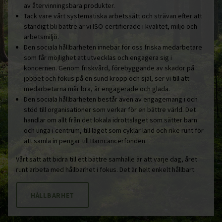
av återvinningsbara produkter.
Tack vare vårt systematiska arbetssätt och strävan efter att
ständigt bli bättre är vi ISO-certifierade i kvalitet, miljö och
arbetsmiljö.
Den sociala hållbarheten innebär för oss friska medarbetare
som får möjlighet att utvecklas och engagera sig i
koncernen. Genom friskvård, förebyggande av skador på
jobbet och fokus på en sund kropp och själ, ser vi till att
medarbetarna mår bra, är engagerade och glada.
Den sociala hållbarheten består även av engagemang i och
stöd till organisationer som verkar för en bättre värld. Det
handlar om allt från det lokala idrottslaget som sätter barn
och unga i centrum, till laget som cyklar land och rike runt för
att samla in pengar till Barncancerfonden.
Vårt sätt att bidra till ett bättre samhälle är att varje dag, året
runt arbeta med hållbarhet i fokus. Det är helt enkelt hållbart.
HÅLLBARHET