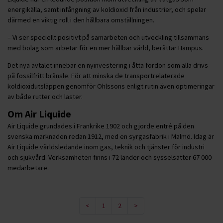
energikälla, samt infångning av koldioxid från industrier, och spelar
därmed en viktig roll i den hållbara omställningen.
– Vi ser speciellt positivt på samarbeten och utveckling tillsammans
med bolag som arbetar för en mer hållbar värld, berättar Hampus.
Det nya avtalet innebär en nyinvestering i åtta fordon som alla drivs
på fossilfritt bränsle. För att minska de transportrelaterade
koldioxidutsläppen genomför Ohlssons enligt rutin även optimeringar
av både rutter och laster.
Om Air Liquide
Air Liquide grundades i Frankrike 1902 och gjorde entré på den
svenska marknaden redan 1912, med en syrgasfabrik i Malmö. Idag är
Air Liquide världsledande inom gas, teknik och tjänster för industri
och sjukvård. Verksamheten finns i 72 länder och sysselsätter 67 000
medarbetare.
<
1
2
>