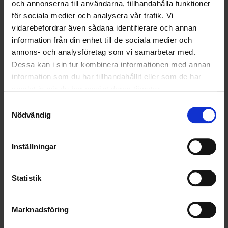
och annonserna till användarna, tillhandahålla funktioner
RENHÅLLNING
för sociala medier och analysera vår trafik. Vi
vidarebefordrar även sådana identifierare och annan
SAMARBETEN
information från din enhet till de sociala medier och
SOCIALT ANSVAR
annons- och analysföretag som vi samarbetar med.
Dessa kan i sin tur kombinera informationen med annan
VELLINGE
information som du har tillhandahållit eller som de har
samlat in när du har använt deras tjänster.
Samtyckesval
Nödvändig
Inställningar
Statistik
Marknadsföring