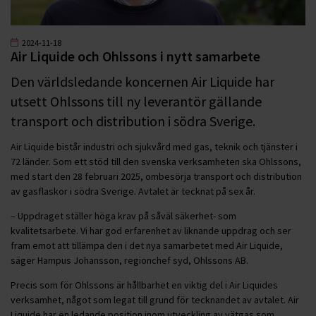
2024-11-18
Air Liquide och Ohlssons i nytt samarbete
Den världsledande koncernen Air Liquide har
utsett Ohlssons till ny leverantör gällande
transport och distribution i södra Sverige.
Air Liquide bistår industri och sjukvård med gas, teknik och tjänster i
72 länder. Som ett stöd till den svenska verksamheten ska Ohlssons,
med start den 28 februari 2025, ombesörja transport och distribution
av gasflaskor i södra Sverige. Avtalet är tecknat på sex år.
– Uppdraget ställer höga krav på såväl säkerhet- som
kvalitetsarbete. Vi har god erfarenhet av liknande uppdrag och ser
fram emot att tillämpa den i det nya samarbetet med Air Liquide,
säger Hampus Johansson, regionchef syd, Ohlssons AB.
Precis som för Ohlssons är hållbarhet en viktig del i Air Liquides
verksamhet, något som legat till grund för tecknandet av avtalet. Air
Liquide har en ledande position inom utveckling av vätgas som