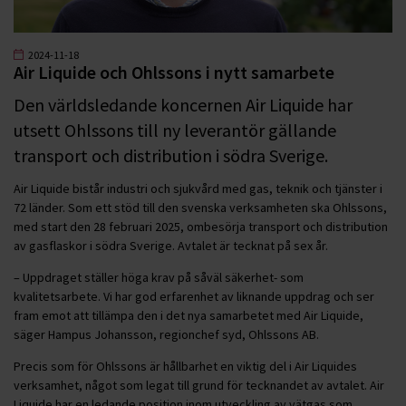
2024-11-18
Air Liquide och Ohlssons i nytt samarbete
Den världsledande koncernen Air Liquide har
utsett Ohlssons till ny leverantör gällande
transport och distribution i södra Sverige.
Air Liquide bistår industri och sjukvård med gas, teknik och tjänster i
72 länder. Som ett stöd till den svenska verksamheten ska Ohlssons,
med start den 28 februari 2025, ombesörja transport och distribution
av gasflaskor i södra Sverige. Avtalet är tecknat på sex år.
– Uppdraget ställer höga krav på såväl säkerhet- som
kvalitetsarbete. Vi har god erfarenhet av liknande uppdrag och ser
fram emot att tillämpa den i det nya samarbetet med Air Liquide,
säger Hampus Johansson, regionchef syd, Ohlssons AB.
Precis som för Ohlssons är hållbarhet en viktig del i Air Liquides
verksamhet, något som legat till grund för tecknandet av avtalet. Air
Liquide har en ledande position inom utveckling av vätgas som