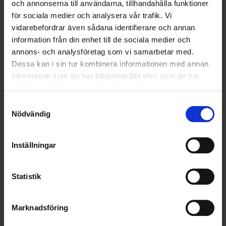
och annonserna till användarna, tillhandahålla funktioner
RENHÅLLNING
för sociala medier och analysera vår trafik. Vi
vidarebefordrar även sådana identifierare och annan
SAMARBETEN
information från din enhet till de sociala medier och
SOCIALT ANSVAR
annons- och analysföretag som vi samarbetar med.
Dessa kan i sin tur kombinera informationen med annan
VELLINGE
information som du har tillhandahållit eller som de har
samlat in när du har använt deras tjänster.
Samtyckesval
Nödvändig
Inställningar
Statistik
Marknadsföring