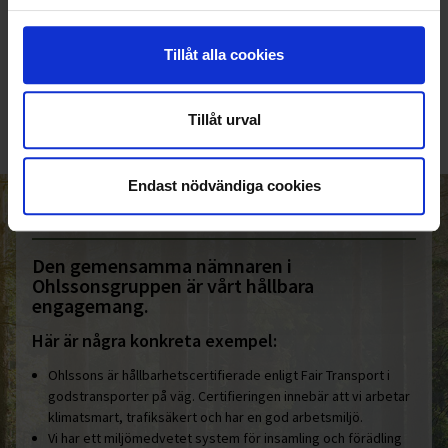
KUNDTJÄNST
Tillåt alla cookies
010-45 00 200​
info@ohlssons.se
Tillåt urval
Endast nödvändiga cookies
HELT ENKELT HÅLLBART
Den gemensamma nämnaren i
Ohlssonsgruppen är vårt hållbara
engagemang.
Här är några konkreta exempel:
Ohlssons är hållbarhetscertifierade enligt Fair Transport i
godstransporter på väg. Certifieringen innebär att vi arbetar
klimatsmart, trafiksäkert och har en god arbetsmiljö.
Vi har ett miljömedvetet system för insamling och förädling