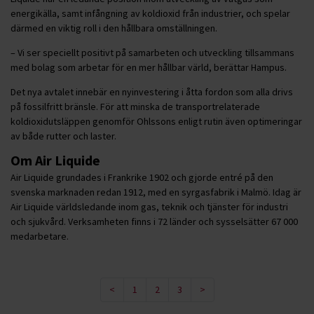
energikälla, samt infångning av koldioxid från industrier, och spelar
därmed en viktig roll i den hållbara omställningen.
– Vi ser speciellt positivt på samarbeten och utveckling tillsammans
med bolag som arbetar för en mer hållbar värld, berättar Hampus.
Det nya avtalet innebär en nyinvestering i åtta fordon som alla drivs
på fossilfritt bränsle. För att minska de transportrelaterade
koldioxidutsläppen genomför Ohlssons enligt rutin även optimeringar
av både rutter och laster.
Om Air Liquide
Air Liquide grundades i Frankrike 1902 och gjorde entré på den
svenska marknaden redan 1912, med en syrgasfabrik i Malmö. Idag är
Air Liquide världsledande inom gas, teknik och tjänster för industri
och sjukvård. Verksamheten finns i 72 länder och sysselsätter 67 000
medarbetare.
<
1
2
3
>