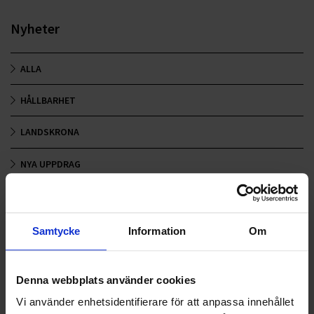
Nyheter
ALLA
HÅLLBARHET
LANDSKRONA
NYA UPPDRAG
OHLSSONS REGION MITT
OHLSSONS REGION SYD
Samtycke
Information
Om
OHLSSONS REGION VÄST
Denna webbplats använder cookies
OHLSSONSKOLLEGOR
Vi använder enhetsidentifierare för att anpassa innehållet