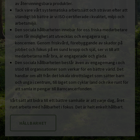
av återvinningsbara produkter.
Tack vare vårt systematiska arbetssätt och strävan efter att
ständigt bli bättre är vi ISO-certifierade i kvalitet, miljö och
arbetsmiljö.
Den sociala hållbarheten innebär för oss friska medarbetare
som får möjlighet att utvecklas och engagera sig i
koncernen. Genom friskvård, förebyggande av skador på
jobbet och fokus på en sund kropp och själ, ser vi till att
medarbetarna mår bra, är engagerade och glada.
Den sociala hållbarheten består även av engagemang i och
stöd till organisationer som verkar för en bättre värld. Det
handlar om allt från det lokala idrottslaget som sätter barn
och unga i centrum, till laget som cyklar land och rike runt för
att samla in pengar till Barncancerfonden.
Vårt sätt att bidra till ett bättre samhälle är att varje dag, året
runt arbeta med hållbarhet i fokus. Det är helt enkelt hållbart.
HÅLLBARHET