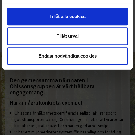
KUNDTJÄNST
Tillåt alla cookies
010-45 00 200​
info@ohlssons.se
Tillåt urval
Endast nödvändiga cookies
HELT ENKELT HÅLLBART
Den gemensamma nämnaren i
Ohlssonsgruppen är vårt hållbara
engagemang.
Här är några konkreta exempel:
Ohlssons är hållbarhetscertifierade enligt Fair Transport i
godstransporter på väg. Certifieringen innebär att vi arbetar
klimatsmart, trafiksäkert och har en god arbetsmiljö.
Vi har ett miljömedvetet system för insamling och förädling