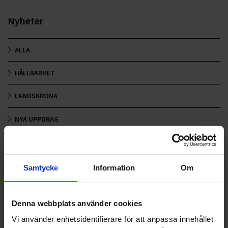
Nyheter
ALLA
HÅLLBARHET
LANDSKRONA
NYA UPPDRAG
OHLSSONS REGION MITT
OHLSSONS REGION SYD
Samtycke
Information
Om
OHLSSONS REGION VÄST
Denna webbplats använder cookies
OHLSSONSKOLLEGOR
Vi använder enhetsidentifierare för att anpassa innehållet