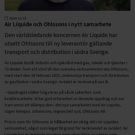
2024-11-18
Air Liquide och Ohlssons i nytt samarbete
Den världsledande koncernen Air Liquide har
utsett Ohlssons till ny leverantör gällande
transport och distribution i södra Sverige.
Air Liquide bistår industri och sjukvård med gas, teknik och tjänster i
72 länder. Som ett stöd till den svenska verksamheten ska Ohlssons,
med start den 28 februari 2025, ombesörja transport och distribution
av gasflaskor i södra Sverige. Avtalet är tecknat på sex år.
– Uppdraget ställer höga krav på såväl säkerhet- som
kvalitetsarbete. Vi har god erfarenhet av liknande uppdrag och ser
fram emot att tillämpa den i det nya samarbetet med Air Liquide,
säger Hampus Johansson, regionchef syd, Ohlssons AB.
Precis som för Ohlssons är hållbarhet en viktig del i Air Liquides
verksamhet, något som legat till grund för tecknandet av avtalet. Air
Liquide har en ledande position inom utveckling av vätgas som