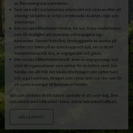
av återvinningsbara produkter.
Tack vare vårt systematiska arbetssätt och strävan efter att
ständigt bli bättre är vi ISO-certifierade i kvalitet, miljö och
arbetsmiljö.
Den sociala hållbarheten innebär för oss friska medarbetare
som får möjlighet att utvecklas och engagera sig i
koncernen. Genom friskvård, förebyggande av skador på
jobbet och fokus på en sund kropp och själ, ser vi till att
medarbetarna mår bra, är engagerade och glada.
Den sociala hållbarheten består även av engagemang i och
stöd till organisationer som verkar för en bättre värld. Det
handlar om allt från det lokala idrottslaget som sätter barn
och unga i centrum, till laget som cyklar land och rike runt för
att samla in pengar till Barncancerfonden.
Vårt sätt att bidra till ett bättre samhälle är att varje dag, året
runt arbeta med hållbarhet i fokus. Det är helt enkelt hållbart.
HÅLLBARHET