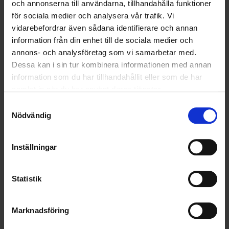
och annonserna till användarna, tillhandahålla funktioner
RENHÅLLNING
för sociala medier och analysera vår trafik. Vi
vidarebefordrar även sådana identifierare och annan
SAMARBETEN
information från din enhet till de sociala medier och
SOCIALT ANSVAR
annons- och analysföretag som vi samarbetar med.
Dessa kan i sin tur kombinera informationen med annan
VELLINGE
information som du har tillhandahållit eller som de har
samlat in när du har använt deras tjänster.
Samtyckesval
Nödvändig
Inställningar
Statistik
Marknadsföring