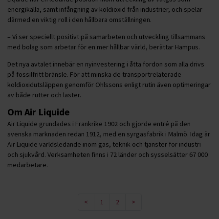
energikälla, samt infångning av koldioxid från industrier, och spelar
därmed en viktig roll i den hållbara omställningen.
– Vi ser speciellt positivt på samarbeten och utveckling tillsammans
med bolag som arbetar för en mer hållbar värld, berättar Hampus.
Det nya avtalet innebär en nyinvestering i åtta fordon som alla drivs
på fossilfritt bränsle. För att minska de transportrelaterade
koldioxidutsläppen genomför Ohlssons enligt rutin även optimeringar
av både rutter och laster.
Om Air Liquide
Air Liquide grundades i Frankrike 1902 och gjorde entré på den
svenska marknaden redan 1912, med en syrgasfabrik i Malmö. Idag är
Air Liquide världsledande inom gas, teknik och tjänster för industri
och sjukvård. Verksamheten finns i 72 länder och sysselsätter 67 000
medarbetare.
<
1
2
>