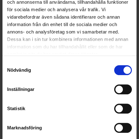
och annonserna till användarna, tillhandahålla funktioner
RENHÅLLNING
för sociala medier och analysera vår trafik. Vi
vidarebefordrar även sådana identifierare och annan
SAMARBETEN
information från din enhet till de sociala medier och
SOCIALT ANSVAR
annons- och analysföretag som vi samarbetar med.
Dessa kan i sin tur kombinera informationen med annan
VELLINGE
information som du har tillhandahållit eller som de har
samlat in när du har använt deras tjänster.
Samtyckesval
Nödvändig
Inställningar
Statistik
Marknadsföring