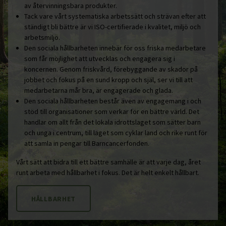
av återvinningsbara produkter.
Tack vare vårt systematiska arbetssätt och strävan efter att
ständigt bli bättre är vi ISO-certifierade i kvalitet, miljö och
arbetsmiljö.
Den sociala hållbarheten innebär för oss friska medarbetare
som får möjlighet att utvecklas och engagera sig i
koncernen. Genom friskvård, förebyggande av skador på
jobbet och fokus på en sund kropp och själ, ser vi till att
medarbetarna mår bra, är engagerade och glada.
Den sociala hållbarheten består även av engagemang i och
stöd till organisationer som verkar för en bättre värld. Det
handlar om allt från det lokala idrottslaget som sätter barn
och unga i centrum, till laget som cyklar land och rike runt för
att samla in pengar till Barncancerfonden.
Vårt sätt att bidra till ett bättre samhälle är att varje dag, året
runt arbeta med hållbarhet i fokus. Det är helt enkelt hållbart.
HÅLLBARHET