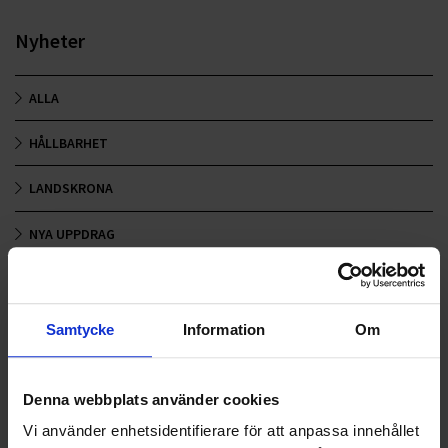
Nyheter
ALLA
HÅLLBARHET
LANDSKRONA
NYA UPPDRAG
OHLSSONS REGION MITT
OHLSSONS REGION SYD
Samtycke
Information
Om
OHLSSONS REGION VÄST
Denna webbplats använder cookies
OHLSSONSKOLLEGOR
Vi använder enhetsidentifierare för att anpassa innehållet