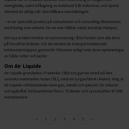
energikälla, samt infångning av koldioxid från industrier, och spelar
därmed en viktig roll i den hållbara omställningen.
– Vi ser speciellt positivt på samarbeten och utveckling tillsammans
med bolag som arbetar för en mer hållbar värld, berättar Hampus.
Det nya avtalet innebär en nyinvestering i åtta fordon som alla drivs
på fossilfritt bränsle. För att minska de transportrelaterade
koldioxidutsläppen genomför Ohlssons enligt rutin även optimeringar
av både rutter och laster.
Om Air Liquide
Air Liquide grundades i Frankrike 1902 och gjorde entré på den
svenska marknaden redan 1912, med en syrgasfabrik i Malmö. Idag är
Air Liquide världsledande inom gas, teknik och tjänster för industri
och sjukvård. Verksamheten finns i 72 länder och sysselsätter 67 000
medarbetare.
<
1
2
3
4
5
>