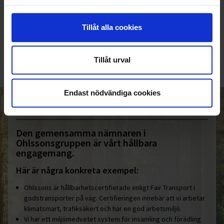
KUNDTJÄNST
Tillåt alla cookies
010-45 00 200​
info@ohlssons.se
Tillåt urval
Endast nödvändiga cookies
HELT ENKELT HÅLLBART
Den gemensamma nämnaren i
Ohlssonsgruppen är vårt hållbara
engagemang.
Här är några konkreta exempel:
Ohlssons är hållbarhetscertifierade enligt Fair Transport i
godstransporter på väg. Certifieringen innebär att vi arbetar
klimatsmart, trafiksäkert och har en god arbetsmiljö.
Vi har ett miljömedvetet system för insamling och förädling