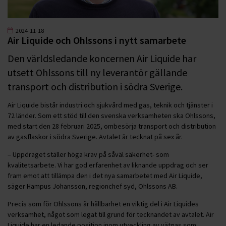
2024-11-18
Air Liquide och Ohlssons i nytt samarbete
Den världsledande koncernen Air Liquide har
utsett Ohlssons till ny leverantör gällande
transport och distribution i södra Sverige.
Air Liquide bistår industri och sjukvård med gas, teknik och tjänster i
72 länder. Som ett stöd till den svenska verksamheten ska Ohlssons,
med start den 28 februari 2025, ombesörja transport och distribution
av gasflaskor i södra Sverige. Avtalet är tecknat på sex år.
– Uppdraget ställer höga krav på såväl säkerhet- som
kvalitetsarbete. Vi har god erfarenhet av liknande uppdrag och ser
fram emot att tillämpa den i det nya samarbetet med Air Liquide,
säger Hampus Johansson, regionchef syd, Ohlssons AB.
Precis som för Ohlssons är hållbarhet en viktig del i Air Liquides
verksamhet, något som legat till grund för tecknandet av avtalet. Air
Liquide har en ledande position inom utveckling av vätgas som