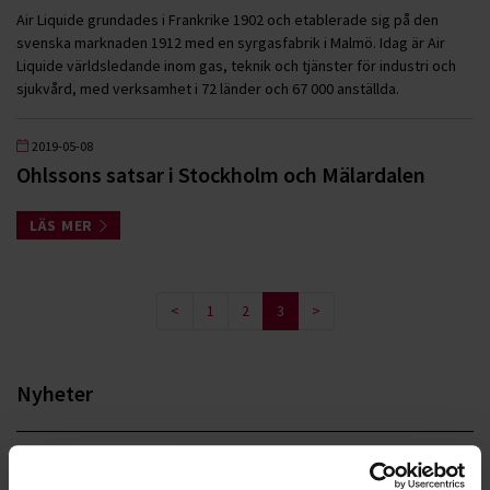
Air Liquide grundades i Frankrike 1902 och etablerade sig på den
svenska marknaden 1912 med en syrgasfabrik i Malmö. Idag är Air
Liquide världsledande inom gas, teknik och tjänster för industri och
sjukvård, med verksamhet i 72 länder och 67 000 anställda.
2019-05-08
Ohlssons satsar i Stockholm och Mälardalen
LÄS MER
<
1
2
3
>
Nyheter
ALLA