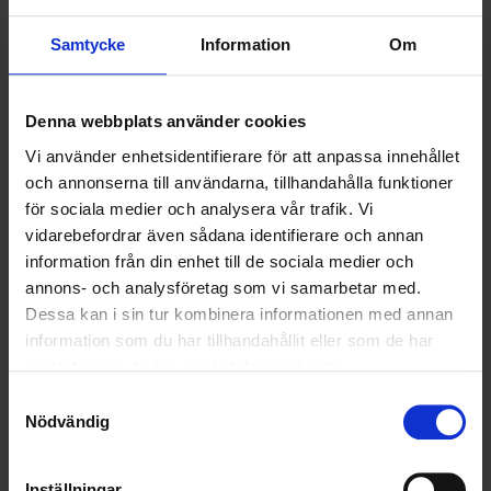
HÅLLBARHET
Samtycke
Information
Om
LANDSKRONA
NYA UPPDRAG
Denna webbplats använder cookies
Vi använder enhetsidentifierare för att anpassa innehållet
OHLSSONS REGION MITT
och annonserna till användarna, tillhandahålla funktioner
för sociala medier och analysera vår trafik. Vi
OHLSSONS REGION SYD
vidarebefordrar även sådana identifierare och annan
information från din enhet till de sociala medier och
OHLSSONS REGION VÄST
annons- och analysföretag som vi samarbetar med.
OHLSSONSKOLLEGOR
Dessa kan i sin tur kombinera informationen med annan
information som du har tillhandahållit eller som de har
RENHÅLLNING
samlat in när du har använt deras tjänster.
Samtyckesval
SAMARBETEN
Nödvändig
SOCIALT ANSVAR
Inställningar