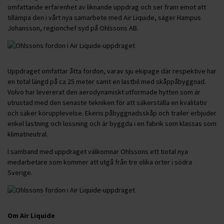
omfattande erfarenhet av liknande uppdrag och ser fram emot att
tillämpa den i vårt nya samarbete med Air Liquide, säger Hampus
Johansson, regionchef syd på Ohlssons AB.
Uppdraget omfattar åtta fordon, varav sju ekipage där respektive har
en total längd på ca 25 meter samt en lastbil med skåppåbyggnad.
Volvo har levererat den aerodynamiskt utformade hytten som är
utrustad med den senaste tekniken för att säkerställa en kvalitativ
och säker körupplevelse. Ekeris påbyggnadsskåp och trailer erbjuder
enkel lastning och lossning och är byggda i en fabrik som klassas som
klimatneutral.
I samband med uppdraget välkomnar Ohlssons ett tiotal nya
medarbetare som kommer att utgå från tre olika orter i södra
Sverige.
Om Air Liquide