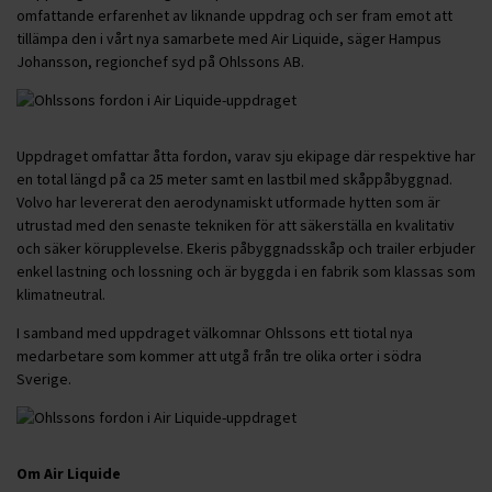
omfattande erfarenhet av liknande uppdrag och ser fram emot att
tillämpa den i vårt nya samarbete med Air Liquide, säger Hampus
Johansson, regionchef syd på Ohlssons AB.
Uppdraget omfattar åtta fordon, varav sju ekipage där respektive har
en total längd på ca 25 meter samt en lastbil med skåppåbyggnad.
Volvo har levererat den aerodynamiskt utformade hytten som är
utrustad med den senaste tekniken för att säkerställa en kvalitativ
och säker körupplevelse. Ekeris påbyggnadsskåp och trailer erbjuder
enkel lastning och lossning och är byggda i en fabrik som klassas som
klimatneutral.
I samband med uppdraget välkomnar Ohlssons ett tiotal nya
medarbetare som kommer att utgå från tre olika orter i södra
Sverige.
Om Air Liquide