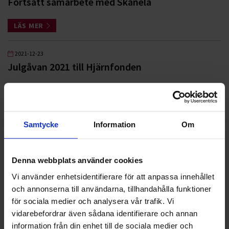
Fortsatt samarbete med Skånela
LÄS MER
2021-12-23
Julgåvan 2021 till Hjärnfonden
LÄS MER
2021-05-12
Samtycke
Information
Om
Ohlssons och Arlandastad Golf inleder
partnerskap
Denna webbplats använder cookies
LÄS MER
Vi använder enhetsidentifierare för att anpassa innehållet
och annonserna till användarna, tillhandahålla funktioner
2021-01-28
för sociala medier och analysera vår trafik. Vi
Vi går in som guldsponsor till Team Rynkeby God
vidarebefordrar även sådana identifierare och annan
Morgon Helsingborg
information från din enhet till de sociala medier och