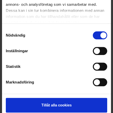
annons- och analysföretag som vi samarbetar med.
LÄS MER
Dessa kan i sin tur kombinera informationen med annan
information som du har tillhandahållit eller som de har
samlat in när du har använt deras tjänster.
2020-12-21
Årets julgåva till Hjärnfonden
Samtyckesval
Nödvändig
LÄS MER
Inställningar
<
1
2
>
Statistik
Nyheter
Marknadsföring
ALLA
Tillåt alla cookies
HÅLLBARHET