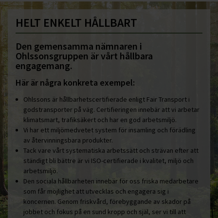
HELT ENKELT HÅLLBART
Den gemensamma nämnaren i
Ohlssonsgruppen är vårt hållbara
engagemang.
Här är några konkreta exempel:
Ohlssons är hållbarhetscertifierade enligt Fair Transport i
godstransporter på väg. Certifieringen innebär att vi arbetar
klimatsmart, trafiksäkert och har en god arbetsmiljö.
Vi har ett miljömedvetet system för insamling och förädling
av återvinningsbara produkter.
Tack vare vårt systematiska arbetssätt och strävan efter att
ständigt bli bättre är vi ISO-certifierade i kvalitet, miljö och
arbetsmiljö.
Den sociala hållbarheten innebär för oss friska medarbetare
som får möjlighet att utvecklas och engagera sig i
koncernen. Genom friskvård, förebyggande av skador på
jobbet och fokus på en sund kropp och själ, ser vi till att