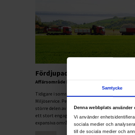
Fördjupad information
Affärsområde Miljöservice
Samtycke
Tidigare i somras påbörjade Peter Hultman sin r
Miljöservice. Peter kommer senast från rollen s
Denna webbplats använder 
större delen av sin karriär åt såväl operativa 
ett stort engagemang för verksamhetsutveckling
Vi använder enhetsidentifierar
expansiva områden.
sociala medier och analysera 
till de sociala medier och a