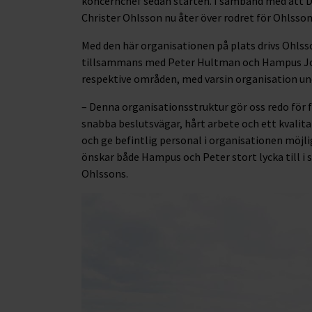
koncernchef sedan starten. I samband med att D
Christer Ohlsson nu åter över rodret för Ohlsson
Med den här organisationen på plats drivs Ohlss
tillsammans med Peter Hultman och Hampus Joha
respektive områden, med varsin organisation und
– Denna organisationsstruktur gör oss redo för 
snabba beslutsvägar, hårt arbete och ett kvalit
och ge befintlig personal i organisationen möjlig
önskar både Hampus och Peter stort lycka till i s
Ohlssons.