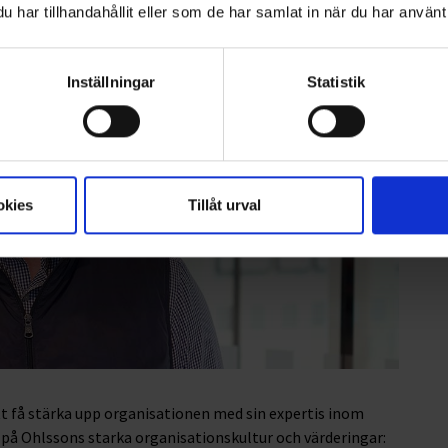
har tillhandahållit eller som de har samlat in när du har använt 
Inställningar
Statistik
okies
Tillåt urval
tt få stärka upp organisationen med sin expertis inom
ra på Ohlssons starka organisationskultur och värderingar: