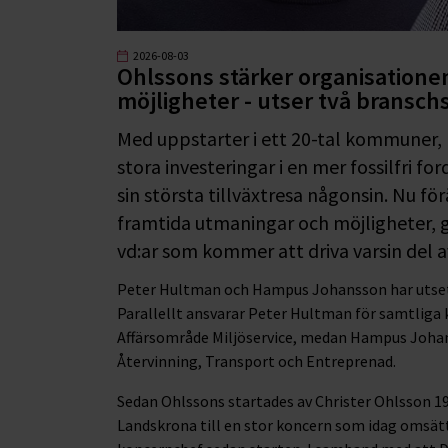
2026-08-03
Ohlssons stärker organisatione
möjligheter - utser två branschs
Med uppstarter i ett 20-tal kommuner, 
stora investeringar i en mer fossilfri f
sin största tillväxtresa någonsin. Nu f
framtida utmaningar och möjligheter, 
vd:ar som kommer att driva varsin del a
Peter Hultman och Hampus Johansson har utsetts 
Parallellt ansvarar Peter Hultman för samtlig
Affärsområde Miljöservice, medan Hampus Johan
Återvinning, Transport och Entreprenad.
Sedan Ohlssons startades av Christer Ohlsson 199
Landskrona till en stor koncern som idag omsätte