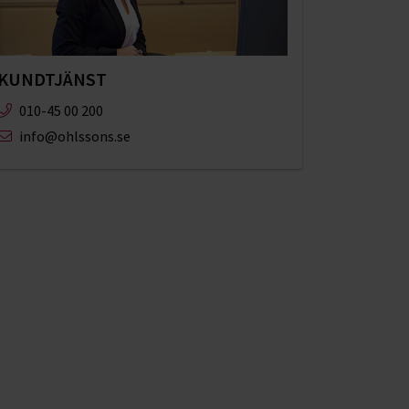
KUNDTJÄNST
010-45 00 200​
info@ohlssons.se