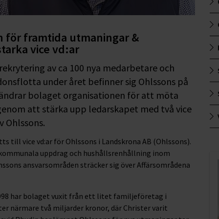
n för framtida utmaningar &
tarka vice vd:ar
rekrytering av ca 100 nya medarbetare och
ordonsflotta under året befinner sig Ohlssons på
örändrar bolaget organisationen för att möta
genom att stärka upp ledarskapet med två vice
v Ohlssons.
till vice vd:ar för Ohlssons i Landskrona AB (Ohlssons).
a kommunala uppdrag och hushållsrenhållning inom
ssons ansvarsområden sträcker sig över Affärsområdena
8 har bolaget vuxit från ett litet familjeföretag i
r närmare två miljarder kronor, där Christer varit