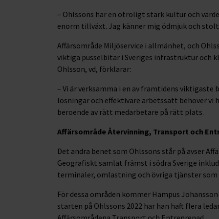
– Ohlssons har en otroligt stark kultur och värd
enorm tillväxt. Jag känner mig ödmjuk och stolt ö
Affärsområde Miljöservice i allmänhet, och Ohls
viktiga pusselbitar i Sveriges infrastruktur och
Ohlsson, vd, förklarar:
– Vi är verksamma i en av framtidens viktigaste
lösningar och effektivare arbetssätt behöver vi 
beroende av rätt medarbetare på rätt plats.
Affärsområde Återvinning, Transport och En
Det andra benet som Ohlssons står på avser Aff
Geografiskt samlat främst i södra Sverige inklu
terminaler, omlastning och övriga tjänster som ri
För dessa områden kommer Hampus Johansson at
starten på Ohlssons 2022 har han haft flera leda
Affärsområdena Transport och Entreprenad.