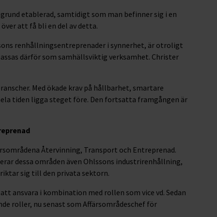
egrund etablerad, samtidigt som man befinner sig i en
ver att få bli en del av detta.
sons renhållningsentreprenader i synnerhet, är otroligt
 klassas därför som samhällsviktig verksamhet. Christer
 branscher. Med ökade krav på hållbarhet, smartare
hela tiden ligga steget före. Den fortsatta framgången är
treprenad
ärsområdena Återvinning, Transport och Entreprenad.
derar dessa områden även Ohlssons industrirenhållning,
ktar sig till den privata sektorn.
t ansvara i kombination med rollen som vice vd. Sedan
nde roller, nu senast som Affärsområdeschef för