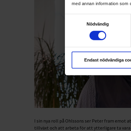
med annan information som du 
Samtyckesval
Nödvändig
Endast nödvändiga co
I sin nya roll på Ohlssons ser Peter fram emot a
tillväxt och att arbeta för att ytterligare ta va