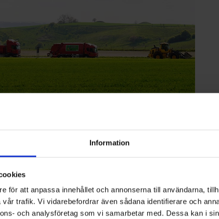
Information
oll som vice vd och Affärsområdeschef för Affärsområde
om vd på Nordisk Återvinning Service AB och har ägnat
cookies
som strategiska uppdrag inom renhållningsbranschen. Med
 och ledarskap träder Peter in i ett av Ohlssons mest
e för att anpassa innehållet och annonserna till användarna, tillh
vår trafik. Vi vidarebefordrar även sådana identifierare och anna
nnons- och analysföretag som vi samarbetar med. Dessa kan i sin