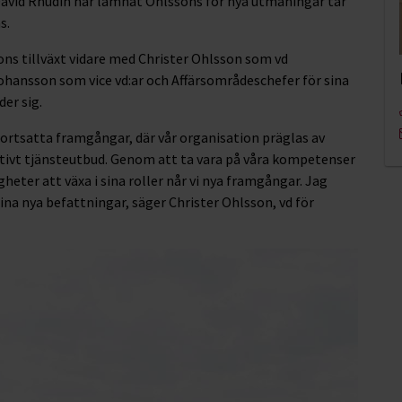
avid Rhudin har lämnat Ohlssons för nya utmaningar tar
s.
ons tillväxt vidare med Christer Ohlsson som vd
nsson som vice vd:ar och Affärsområdeschefer för sina
er sig.
fortsatta framgångar, där vår organisation präglas av
ativt tjänsteutbud. Genom att ta vara på våra kompetenser
heter att växa i sina roller når vi nya framgångar. Jag
ina nya befattningar, säger Christer Ohlsson, vd för