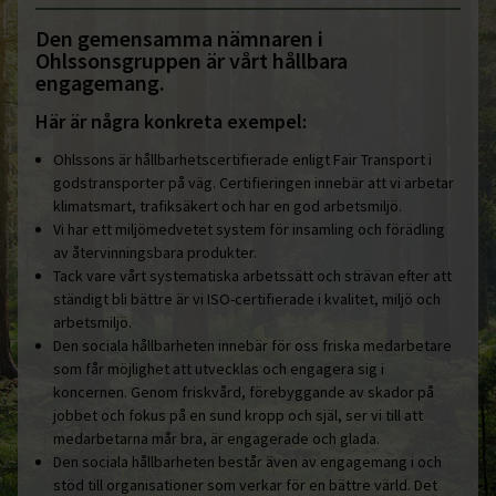
Den gemensamma nämnaren i
Ohlssonsgruppen är vårt hållbara
engagemang.
Här är några konkreta exempel:
Ohlssons är hållbarhetscertifierade enligt Fair Transport i
godstransporter på väg. Certifieringen innebär att vi arbetar
klimatsmart, trafiksäkert och har en god arbetsmiljö.
Vi har ett miljömedvetet system för insamling och förädling
av återvinningsbara produkter.
Tack vare vårt systematiska arbetssätt och strävan efter att
ständigt bli bättre är vi ISO-certifierade i kvalitet, miljö och
arbetsmiljö.
Den sociala hållbarheten innebär för oss friska medarbetare
som får möjlighet att utvecklas och engagera sig i
koncernen. Genom friskvård, förebyggande av skador på
jobbet och fokus på en sund kropp och själ, ser vi till att
medarbetarna mår bra, är engagerade och glada.
Den sociala hållbarheten består även av engagemang i och
stöd till organisationer som verkar för en bättre värld. Det