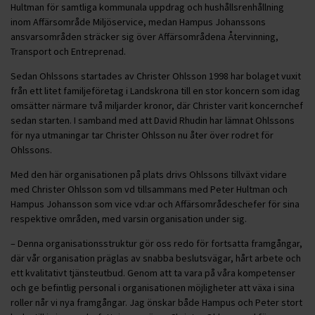
Hultman för samtliga kommunala uppdrag och hushållsrenhållning
inom Affärsområde Miljöservice, medan Hampus Johanssons
ansvarsområden sträcker sig över Affärsområdena Återvinning,
Transport och Entreprenad.
Sedan Ohlssons startades av Christer Ohlsson 1998 har bolaget vuxit
från ett litet familjeföretag i Landskrona till en stor koncern som idag
omsätter närmare två miljarder kronor, där Christer varit koncernchef
sedan starten. I samband med att David Rhudin har lämnat Ohlssons
för nya utmaningar tar Christer Ohlsson nu åter över rodret för
Ohlssons.
Med den här organisationen på plats drivs Ohlssons tillväxt vidare
med Christer Ohlsson som vd tillsammans med Peter Hultman och
Hampus Johansson som vice vd:ar och Affärsområdeschefer för sina
respektive områden, med varsin organisation under sig.
– Denna organisationsstruktur gör oss redo för fortsatta framgångar,
där vår organisation präglas av snabba beslutsvägar, hårt arbete och
ett kvalitativt tjänsteutbud. Genom att ta vara på våra kompetenser
och ge befintlig personal i organisationen möjligheter att växa i sina
roller når vi nya framgångar. Jag önskar både Hampus och Peter stort