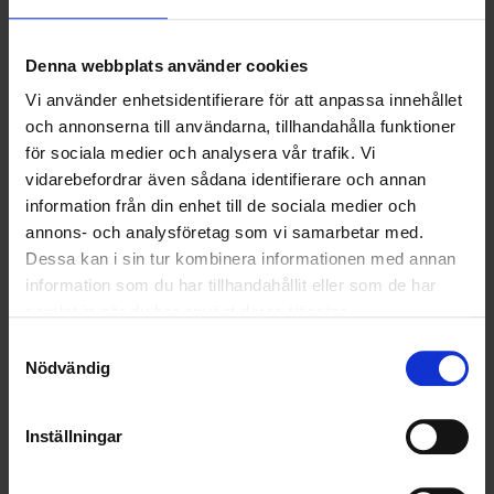
för Affärsområdena Transport och Entreprenad.
Denna webbplats använder cookies
Vi använder enhetsidentifierare för att anpassa innehållet
och annonserna till användarna, tillhandahålla funktioner
för sociala medier och analysera vår trafik. Vi
vidarebefordrar även sådana identifierare och annan
information från din enhet till de sociala medier och
annons- och analysföretag som vi samarbetar med.
Dessa kan i sin tur kombinera informationen med annan
information som du har tillhandahållit eller som de har
samlat in när du har använt deras tjänster.
– Vi har en stark och väldigt erfaren organisation inom Återvinning,
Samtyckesval
Transport och Entreprenad och jag ser fram emot att fortsätta
Nödvändig
utveckla verksamheten inom både befintliga och nya områden.
Det som driver Hampus i den fortsatta utvecklingen är främst att
kunna erbjuda kunderna helheten:
Inställningar
– Det breda tjänsteutbudet som vi kan erbjuda våra kunder är unikt i