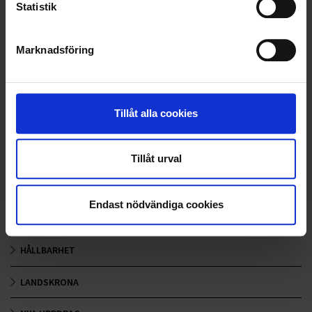
branschen, där vi riktar oss till såväl industrier och fastighetsägare
Statistik
som bygg- och infrastrukturprojekt. Vi bistår när marken ska
förberedas eller bebyggas, ansvarar för hela avfallshanteringen och
genomför transporter i hela södra Sverige. Att kunna erbjuda den
Marknadsföring
helheten gör att kunden kan känna sig trygg med en komplett
leverantör.
Tillåt alla cookies
<
1
2
>
Tillåt urval
Nyheter
Endast nödvändiga cookies
ALLA
HÅLLBARHET
LANDSKRONA