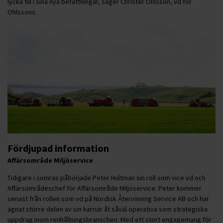
lycka till i sina nya befattningar, säger Christer Ohlsson, vd för
Ohlssons.
Fördjupad information
Affärsområde Miljöservice
Tidigare i somras påbörjade Peter Hultman sin roll som vice vd och
Affärsområdeschef för Affärsområde Miljöservice. Peter kommer
senast från rollen som vd på Nordisk Återvinning Service AB och har
ägnat större delen av sin karriär åt såväl operativa som strategiska
uppdrag inom renhållningsbranschen. Med ett stort engagemang för