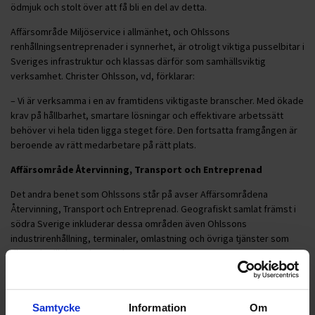
ödmjuk och stolt över att få bli en del av detta.
Affärsområde Miljöservice i allmänhet, och Ohlssons
renhållningsentreprenader i synnerhet, är otroligt viktiga pusselbitar i
Sveriges infrastruktur och klassas därför som samhällsviktig
verksamhet. Christer Ohlsson, vd, förklarar:
– Vi är verksamma i en av framtidens viktigaste branscher. Med ökade
krav på hållbarhet, smartare lösningar och effektivare arbetssätt
behöver vi hela tiden ligga steget före. Den fortsatta framgången är
beroende av rätt medarbetare på rätt plats.
Affärsområde Återvinning, Transport och Entreprenad
Det andra benet som Ohlssons står på avser Affärsområdena
Återvinning, Transport och Entreprenad. Geografiskt samlat främst i
södra Sverige inkluderar dessa områden även Ohlssons
industrirenhållning, terminaler, omlastning och övriga tjänster som
riktar sig till den privata sektorn.
För dessa områden kommer Hampus Johansson att ansvara i
kombination med rollen som vice vd. Sedan starten på Ohlssons 2022
har han haft flera ledande roller, nu senast som Affärsområdeschef
Samtycke
Information
Om