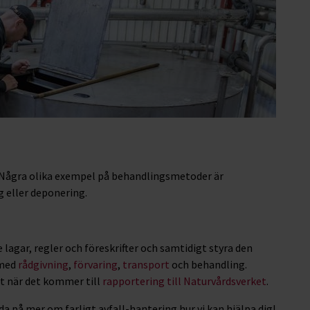
t. Några olika exempel på behandlingsmetoder är
 eller deponering.
 lagar, regler och föreskrifter och samtidigt styra den
 med
rådgivning
,
förvaring
,
transport
och behandling.
t när det kommer till
rapportering till Naturvårdsverket
.
 på mer om farligt avfall-hantering hur vi kan hjälpa dig!