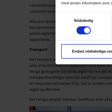
med annan information som du 
I avfallsförteckningen (bilaga till Avfallsförordn
i avfallsförteckningen som klassningen för det fa
Samtyckesval
Nödvändig
Alla som lämnar ifrån sig farligt avfall är skyldi
bestämmelserna i avfallsförordningen och naturv
avfallsregistret. Här ska bland annat avfallskod
rapporteras.
Transport
Endast nödvändiga co
Vid transport av farligt avfall är det viktigt att
vilka olika tillstånd och dokument som krävs för 
farligt gods gäller särskilda regler för hur det
transporthandlingar som ska medfölja transport
att dessa bestämmelser följs. Det är polisen oc
reglerna efterlevs.
Det farliga avfallet hämtas i behållare eller så s