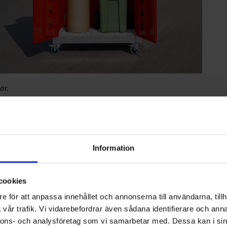
ar.
ställe som är korrekt uppmärkt och brandsäkert. Det bör
olycka – t.ex. läckage från en eller flera behållare.
Information
rksamhet vara lämpligt.
cookies
 för att kunna emballeras, transporteras och omhändertas
e för att anpassa innehållet och annonserna till användarna, tillh
 till avfallets ursprung, beståndsdelar, egenskaper och
vår trafik. Vi vidarebefordrar även sådana identifierare och anna
nnons- och analysföretag som vi samarbetar med. Dessa kan i sin