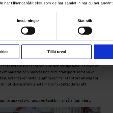
har tillhandahållit eller som de har samlat in när du har använt 
ingen) är farligt avfall är märkt med en asterisk (*). Det är
rliga avfallet finns.
Inställningar
Statistik
ga att rapportera det till Naturvårdsverket enligt
årdsverkets föreskrifter om rapportering till
, vikt, avfallsproducent, transportör och mottagare
okies
Tillåt urval
 veta hur avfallet ska emballeras på ett korrekt sätt samt
att få utföra transporten. Om det farliga avfallet även är
 ska emballeras och märkas upp före transport samt vilka
en. Avsändaren/avfallslämnaren har ett stort ansvar för
h miljötillsynsmyndigheterna som kontrollerar att
ugs farliga vätskor upp i en tankbil när så är lämpligt.