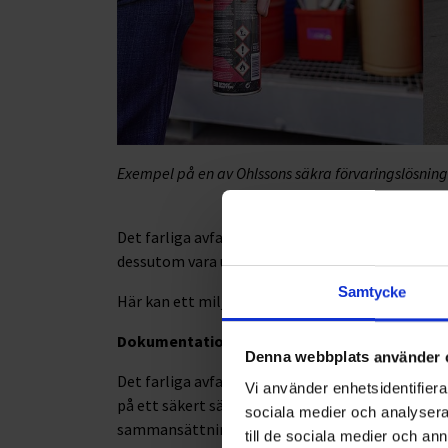
Exempel på en av Ohlssons säkra förvaringslösning
Det farliga avfallet bör förvaras på ett säkert 
dessutom vara utrustat för att klara en eventuell 
Samtycke
Här kan ett miljöskåp utrustat för din typ av ve
Dokumentation och rapportering
Denna webbplats använder 
Det farliga avfallet måste klassas på rätt sätt
Vi använder enhetsidentifierar
på ett säkert sätt. Bedömningen görs med hänsyn
sociala medier och analysera 
sammansättningar.
till de sociala medier och a