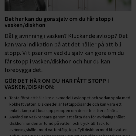
Det här kan du göra själv om du får stopp i
vasken/diskhon
Dålig avrinning i vasken? Kluckande avlopp? Det
kan vara indikation på att det håller på att bli
stopp. Vi tipsar om vad du själv kan göra om du
får stopp i vasken/diskhon och hur du kan
förebygga det.
GÖR DET HÄR OM DU HAR FÅTT STOPP I
VASKEN/DISKHON:
Testa först att hälla lite diskmedel i avloppet och sedan spola med
kokhett vatten. Diskmedel är fettupplösande och kan vara ett
enkelt knep att lösa upp proppen om den inte sitter så hårt.
Använd en vaskrensare genom att sätta den för avrinningshålet i
diskhon när den är tömd på vatten och tryck till. Täck för
avrinningshållet med vattentålig tejp. Fyll diskhon med lite vatten
och pumpa med vaskrensaren utan att den släpper kontakten med