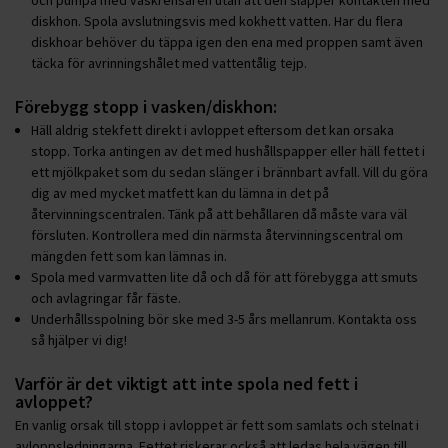
diskhon. Spola avslutningsvis med kokhett vatten. Har du flera
diskhoar behöver du täppa igen den ena med proppen samt även
täcka för avrinningshålet med vattentålig tejp.
Förebygg stopp i vasken/diskhon:
Häll aldrig stekfett direkt i avloppet eftersom det kan orsaka
stopp. Torka antingen av det med hushållspapper eller häll fettet i
ett mjölkpaket som du sedan slänger i brännbart avfall. Vill du göra
dig av med mycket matfett kan du lämna in det på
återvinningscentralen. Tänk på att behållaren då måste vara väl
försluten. Kontrollera med din närmsta återvinningscentral om
mängden fett som kan lämnas in.
Spola med varmvatten lite då och då för att förebygga att smuts
och avlagringar får fäste.
Underhållsspolning bör ske med 3-5 års mellanrum. Kontakta oss
så hjälper vi dig!
Varför är det viktigt att inte spola ned fett i
avloppet?
En vanlig orsak till stopp i avloppet är fett som samlats och stelnat i
avloppsledningarna. Fettet riskerar också att ledas hela vägen till