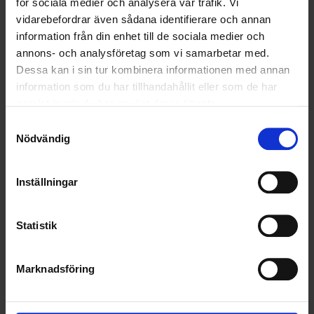
OHLSSONS REGION MITT
för sociala medier och analysera vår trafik. Vi
vidarebefordrar även sådana identifierare och annan
OHLSSONSKOLLEGOR
information från din enhet till de sociala medier och
annons- och analysföretag som vi samarbetar med.
ÅTERVINNING
Dessa kan i sin tur kombinera informationen med annan
information som du har tillhandahållit eller som de har
samlat in när du har använt deras tjänster.
Samtyckesval
Nödvändig
Inställningar
Statistik
Marknadsföring
KUNDTJÄNST