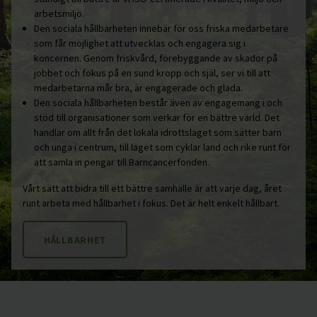
arbetsmiljö.
Den sociala hållbarheten innebär för oss friska medarbetare
som får möjlighet att utvecklas och engagera sig i
koncernen. Genom friskvård, förebyggande av skador på
jobbet och fokus på en sund kropp och själ, ser vi till att
medarbetarna mår bra, är engagerade och glada.
Den sociala hållbarheten består även av engagemang i och
stöd till organisationer som verkar för en bättre värld. Det
handlar om allt från det lokala idrottslaget som sätter barn
och unga i centrum, till laget som cyklar land och rike runt för
att samla in pengar till Barncancerfonden.
Vårt sätt att bidra till ett bättre samhälle är att varje dag, året
runt arbeta med hållbarhet i fokus. Det är helt enkelt hållbart.
HÅLLBARHET