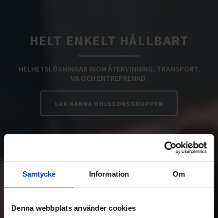
HELT ENKELT HÅLLBART
HELHETSLÖSNINGAR INOM ÅTERVINNING, TRANSPORT,
VA OCH ENTREPRENAD.
LÄR KÄNNA OHLSSONSGRUPPEN
Samtycke
Information
Om
Denna webbplats använder cookies