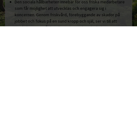
Den sociala hållbarheten innebär för oss friska medarbetare
som får möjlighet att utvecklas och engagera sig i
koncernen. Genom friskvård, förebyggande av skador på
jobbet och fokus på en sund kropp och själ, ser vi till att
medarbetarna mår bra, är engagerade och glada.
Den sociala hållbarheten består även av engagemang i och
stöd till organisationer som verkar för en bättre värld. Det
handlar om allt från det lokala idrottslaget som sätter barn
och unga i centrum, till laget som cyklar land och rike runt för
att samla in pengar till Barncancerfonden.
Vårt sätt att bidra till ett bättre samhälle är att varje dag, året
runt arbeta med hållbarhet i fokus. Det är helt enkelt hållbart.
HÅLLBARHET
AKTUELLT